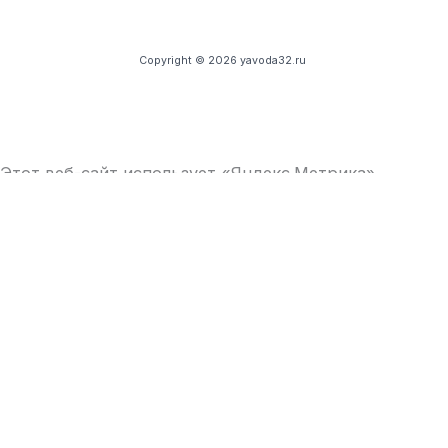
Copyright © 2026 yavoda32.ru
Этот веб-сайт использует «Яндекс.Метрика»,
продолжая использование вы соглашаетесь
с
Политикой обработки персональных данных
Принять и закрыть
Обратная связь
Имя